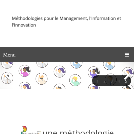
Menu
1
2
3
4
5
une méthodologie